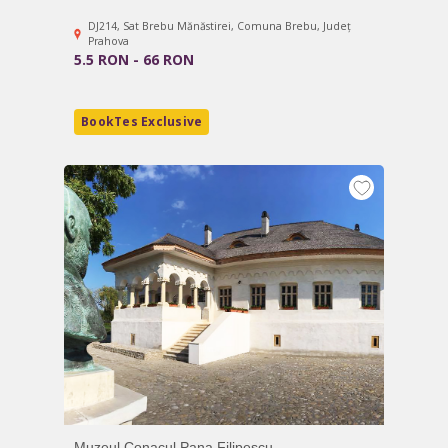
DJ214, Sat Brebu Mănăstirei, Comuna Brebu, Județ
Prahova
5.5 RON - 66 RON
BookTes Exclusive
Muzeul Conacul Pana Filipescu